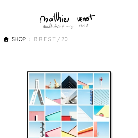
SHOP
B R E S T / 20