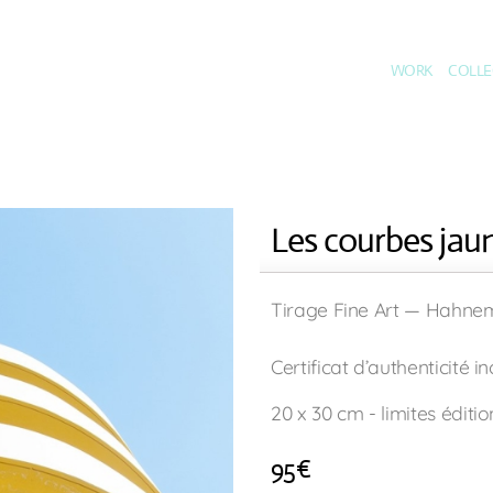
WORK
COLLE
Les courbes jaun
Tirage Fine Art — Hahne
Certificat d’authenticité in
20 x 30 cm - limites éditio
95
€