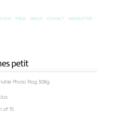
CTION
PRESS
ABOUT
CONTACT
NEWSLETTER
es petit
mühle Photo Rag 308g
clus
n of 15