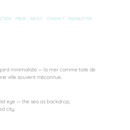
CTION
PRESS
ABOUT
CONTACT
NEWSLETTER
regard minimaliste — la mer comme toile de
une ville souvent méconnue.
list eye — the sea as backdrop,
d city.